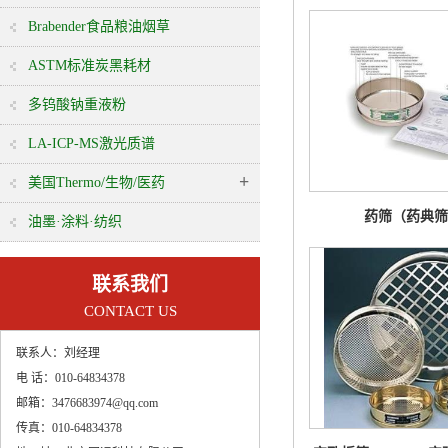
Brabender食品粮油烟草
ASTM标准炭黑耗材
多钨酸钠重液粉
LA-ICP-MS激光质谱
+
美国Thermo/生物/医药
药筛（药典筛
油墨·涂料·纺织
联系我们
CONTACT US
联系人：
刘经理
电 话：
010-64834378
邮箱：
3476683974@qq.com
传真：
010-64834378