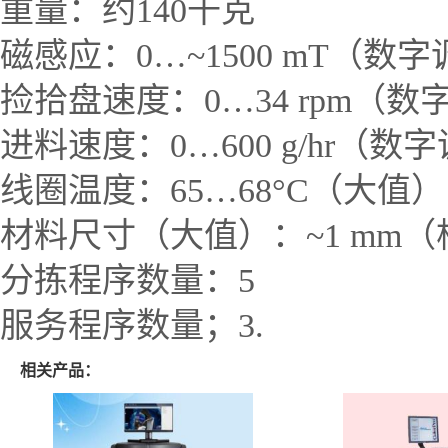
重量：约
140
千克
磁感应：
0
…
~1500 mT
（数字
捡拾盘速度：
0
…
34 rpm
（数
进料速度：
0
…
600 g/hr
（数字
线圈温度：
65
…
68
°
C
（大值）
材料尺寸（大值）：
~1 mm
（
分拣程序数量：
5
服务程序数量；
3.
相关产品：