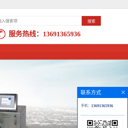
服务热线：
13691365936
联系方式
手机：
13691365936