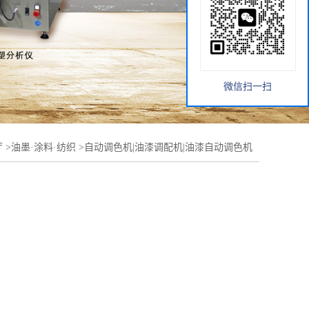
微信扫一扫
厅
>
油墨·涂料·纺织
>
自动调色机|油漆调配机|油漆自动调色机