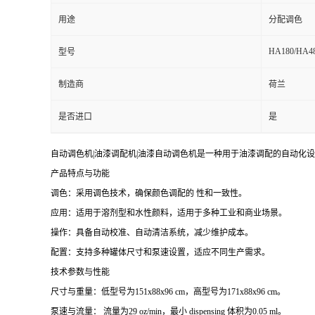
用途
分配调色
HA180/HA4
型号
制造商
荷兰
是否进口
是
自动调色机|油漆调配机|油漆自动调色机是一种用于油漆调配的自动
产品特点与功能
调色：采用调色技术，确保颜色调配的 性和一致性。
应用：适用于溶剂型和水性颜料，适用于多种工业和商业场景。
操作：具备自动校准、自动清洁系统，减少维护成本。
配置：支持多种罐体尺寸和泵速设置，适应不同生产需求。
技术参数与性能
尺寸与重量：低型号为151x88x96 cm，高型号为171x88x96 cm。
泵速与流量： 流量为29 oz/min，最小 dispensing 体积为0.05 ml。