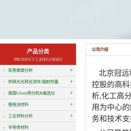
公司介绍
产品分类
PRODUCT CATEGORIES
+
炭黑橡塑分析
北京冠远
+
热释光光释光测年/辐射剂量
控股的高科
+
美国Gilson筛分机&磁选仪
析,化工高
+
锂电池材料
用为中心的
+
工业材料分析
务和技术支
半导体材料