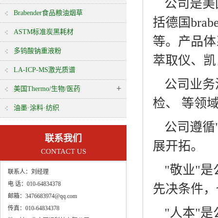
公司是美国
Brabender食品粮油烟草
括德国bra
ASTM标准炭黑耗材
等。
产品体
多钨酸钠重液粉
萃取仪、凯
LA-ICP-MS激光质谱
公司业务
+
美国Thermo/生物/医药
检、 等领
油墨·涂料·纺织
公司遵循
联系我们
展开拓。
CONTACT US
"敬业"
联系人：
刘经理
电 话：
010-64834378
先决条件，
邮箱：
3476683974@qq.com
传真：
010-64834378
"人本"