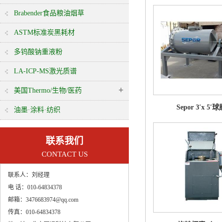
Brabender食品粮油烟草
ASTM标准炭黑耗材
多钨酸钠重液粉
LA-ICP-MS激光质谱
+
美国Thermo/生物/医药
Sepor 3′x 5′
油墨·涂料·纺织
联系我们
CONTACT US
联系人：
刘经理
电 话：
010-64834378
邮箱：
3476683974@qq.com
传真：
010-64834378