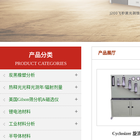
产品展厅
产品分类
PRODUCT CATEGORIES
+
炭黑橡塑分析
+
热释光光释光测年/辐射剂量
+
美国Gilson筛分机&磁选仪
+
锂电池材料
+
工业材料分析
Cyclosizer 
半导体材料