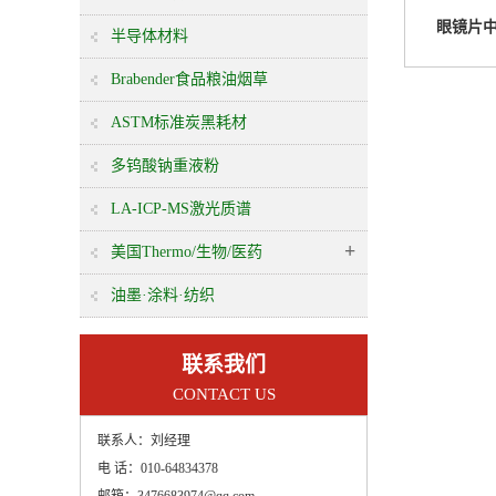
眼镜片
半导体材料
Brabender食品粮油烟草
ASTM标准炭黑耗材
多钨酸钠重液粉
LA-ICP-MS激光质谱
+
美国Thermo/生物/医药
油墨·涂料·纺织
联系我们
CONTACT US
联系人：
刘经理
电 话：
010-64834378
邮箱：
3476683974@qq.com