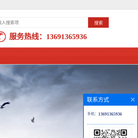
服务热线：
13691365936
联系方式
手机：
13691365936