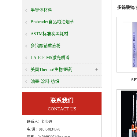
多钨酸钠/
半导体材料
Brabender食品粮油烟草
ASTM标准炭黑耗材
多钨酸钠重液粉
LA-ICP-MS激光质谱
+
美国Thermo/生物/医药
S
油墨·涂料·纺织
联系我们
CONTACT US
联系人：
刘经理
电 话：
010-64834378
邮箱：
3476683974@qq.com