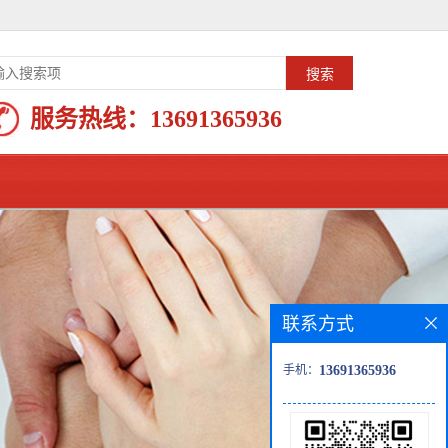
服务热线：
13691365936
联系方式
手机：
13691365936