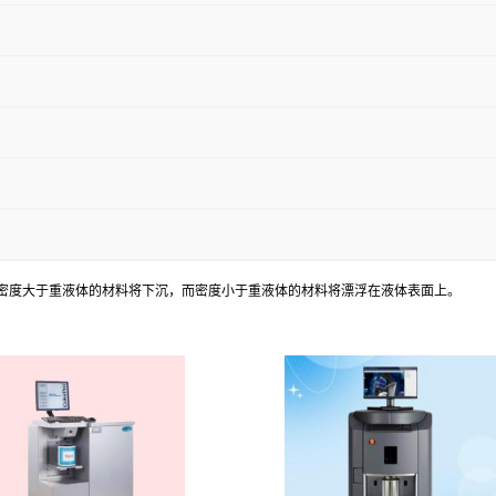
密度大于重液体的材料将下沉，而密度小于重液体的材料将漂浮在液体表面上。