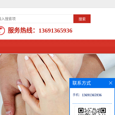
服务热线：
13691365936
联系方式
手机：
13691365936