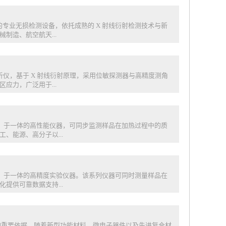
打造的专业无损检测设备，依托成熟的 X 射线衍射检测技术与新
制造、航空航天...
应力分析仪，基于 X 射线衍射原理，采用位敏探测器与高精度测角
应力，广泛用于...
分析（DTA）于一体的高性能仪器，可同步监测样品在加热过程中的质
、能源、高分子以...
分析（DTA）于一体的高精度实验仪器。该系列仪器可同时测量样品在
提供可靠数据支持...
的重要依据。随着新型功能材料、微电子器件以及先进复合材