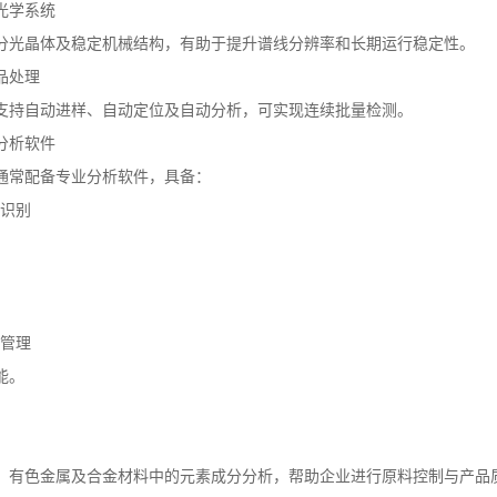
光学系统
分光晶体及稳定机械结构，有助于提升谱线分辨率和长期运行稳定性。
品处理
支持自动进样、自动定位及自动分析，可实现连续批量检测。
分析软件
通常配备专业分析软件，具备：
线识别
算
正
成
储管理
能。
、有色金属及合金材料中的元素成分分析，帮助企业进行原料控制与产品