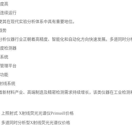
程度高
期连续运行
使其在现代实验分析体系中具有重要地位。
趋势
分析仪器行业正朝着高精度、智能化和自动化方向快速发展。多道同时分
敏度检测器
准系统
据管理平台
控功能
X射线系统
着新材料产业、高端制造及精密检测需求持续增长，该类仪器在工业检测
：
上照射式 X射线荧光光谱仪PrimusII价格
：
多道同时分析型X射线荧光光谱仪价格