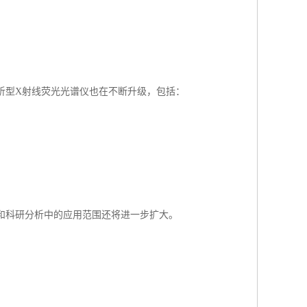
析型X射线荧光光谱仪也在不断升级，包括：
和科研分析中的应用范围还将进一步扩大。