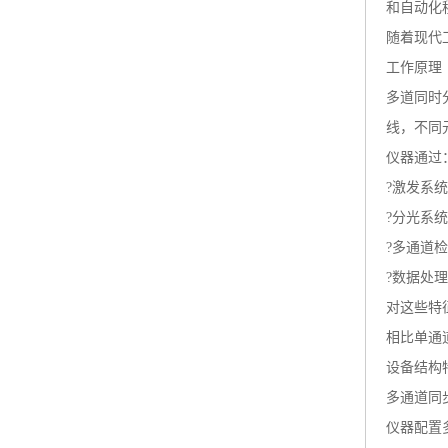
和自动化
随着现代
工作原理
多道同时
线，不同
仪器通过
?激发系
?分光系
?多通道
?数据处
对这些特
相比单通
设备结构
多通道同
仪器配置