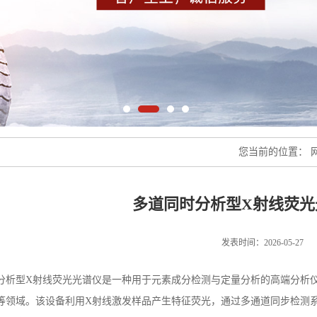
您当前的位置：
多道同时分析型X射线荧光
发表时间：2026-05-27
分析型X射线荧光光谱仪是一种用于元素成分检测与定量分析的高端分析
等领域。该设备利用X射线激发样品产生特征荧光，通过多通道同步检测