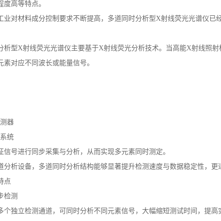
程度高等特点。
工业对材料成分控制要求不断提高，多道同时分析型X射线荧光光谱仪已
分析型X射线荧光光谱仪主要基于X射线荧光分析技术。当高能X射线照射
元素对应不同波长或能量信号。
：
统
统
检测器
理系统
征信号进行同步采集与分析，从而实现多元素同时测定。
道分析设备，多道同时分析结构能够显著提升检测速度与数据稳定性，更
特点
步检测
多个独立检测通道，可同时分析不同元素信号，大幅缩短测试时间，提高