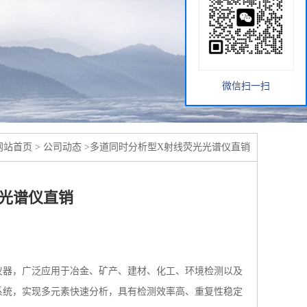
微信扫一扫
网站首页
>
公司动态
>
多道同时分析型X射线荧光光谱仪直销
光谱仪直销
仪器，广泛应用于冶金、矿产、建材、化工、环境检测以及
系统，实现多元素快速分析，具有检测效率高、重复性稳定