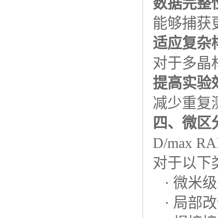
数据完整
能够捕获
适应复杂
对于多晶
提高实验
减少重复
四、微区
D/max RA
对于以下
·
微米级
·
局部改