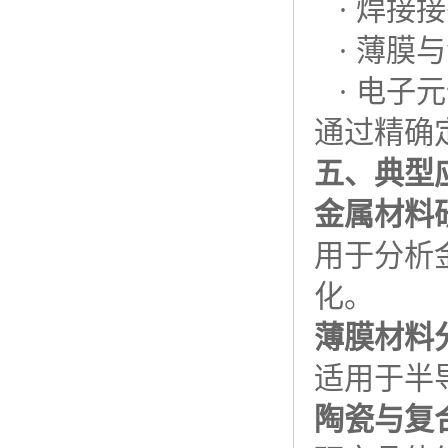
·
焊接接
·
薄膜与
·
电子元
通过精确
五、典型
金属材料
用于分析
化。
薄膜材料
适用于半
陶瓷与复