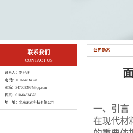
公司动态
联系我们
CONTACT US
面
联系人：
刘经理
电 话：
010-64834378
邮箱：
3476683974@qq.com
传真：
010-64834378
地 址：
北京冠远科技有限公司
一、引言
在现代材