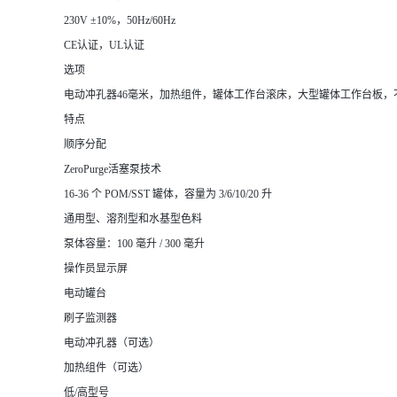
230V ±10%，50Hz/60Hz
CE认证，UL认证
选项
电动冲孔器46毫米，加热组件，罐体工作台滚床，大型罐体工作台板，
特点
顺序分配
ZeroPurge活塞泵技术
16-36 个 POM/SST 罐体，容量为 3/6/10/20 升
通用型、溶剂型和水基型色料
泵体容量：100 毫升 / 300 毫升
操作员显示屏
电动罐台
刷子监测器
电动冲孔器（可选）
加热组件（可选）
低/高型号