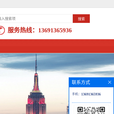
服务热线：
13691365936
联系方式
手机：
13691365936