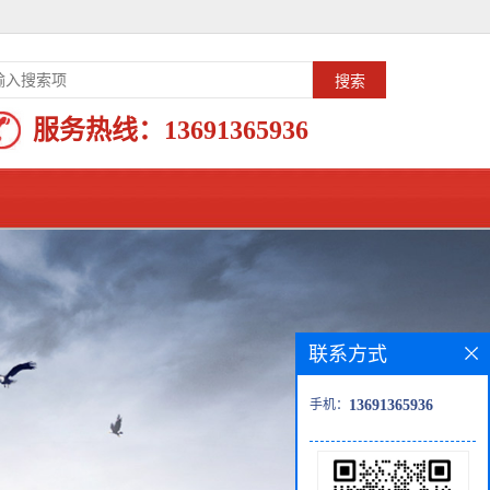
服务热线：
13691365936
联系方式
手机：
13691365936