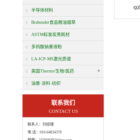
Q
半导体材料
Brabender食品粮油烟草
ASTM标准炭黑耗材
多钨酸钠重液粉
LA-ICP-MS激光质谱
+
美国Thermo/生物/医药
油墨·涂料·纺织
联系我们
CONTACT US
联系人：
刘经理
电 话：
010-64834378
邮箱：
3476683974@qq.com