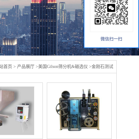
微信扫一扫
站首页
>
产品展厅
>
美国Gilson筛分机&磁选仪
>
金刚石测试