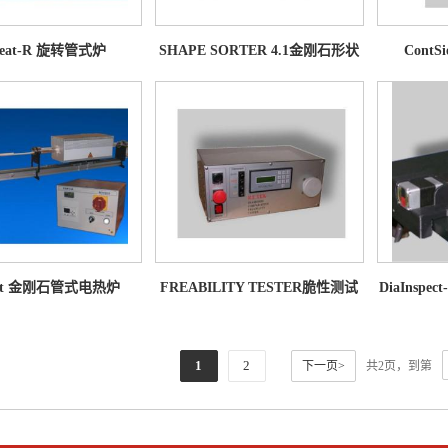
Heat-R 旋转管式炉
SHAPE SORTER 4.1金刚石形状
ContS
分选机
eat 金刚石管式电热炉
FREABILITY TESTER脆性测试
DiaInsp
仪 ST1/ ST4
1
2
下一页>
共2页，到第