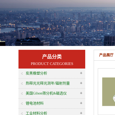
产品展厅
产品分类
PRODUCT CATEGORIES
+
炭黑橡塑分析
+
热释光光释光测年/辐射剂量
+
美国Gilson筛分机&磁选仪
+
锂电池材料
+
工业材料分析