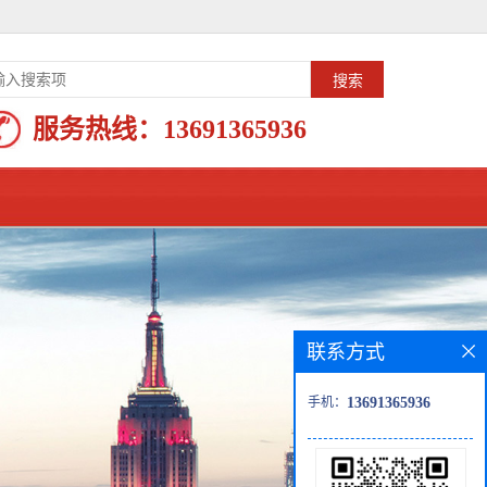
服务热线：
13691365936
联系方式
手机：
13691365936