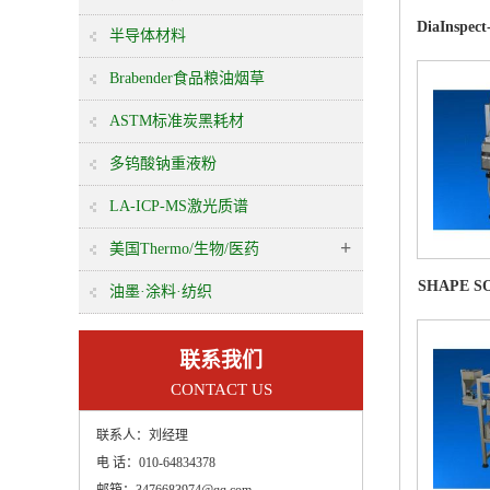
DiaInsp
半导体材料
Brabender食品粮油烟草
ASTM标准炭黑耗材
多钨酸钠重液粉
LA-ICP-MS激光质谱
+
美国Thermo/生物/医药
SHAPE S
油墨·涂料·纺织
联系我们
CONTACT US
联系人：
刘经理
电 话：
010-64834378
邮箱：
3476683974@qq.com