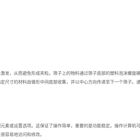
极激发，从而避免形成夹粒。筛子上的物料通过筛子底部的塑料泡沫螺旋
确定尺寸的材料由锥形中间底部收集，并以中心方向传递至下一个筛子。
制元素或设置选项。这保证了操作简单，重要的是功能稳定。操作计算机
以很容易地访问和修改。