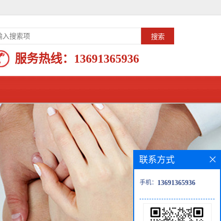
服务热线：
13691365936
联系方式
手机：
13691365936