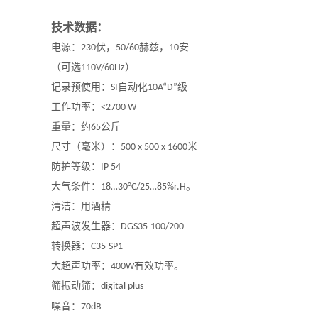
技术数据：
电源：
230
伏，
50/60
赫兹，
10
安
（可选
110V/60Hz
）
记录预使用：
SI
自动化
10A“D”
级
工作功率：
<2700 W
重量：约
65
公斤
尺寸（毫米）：
500 x 500 x 1600
米
防护等级：
IP 54
大气条件：
18…30°C/25…85%r.H
。
清洁：用酒精
超声波发生器：
DGS35-100/200
转换器：
C35-SP1
大超声功率：
400W
有效功率。
筛振动筛：
digital plus
噪音
：
70dB