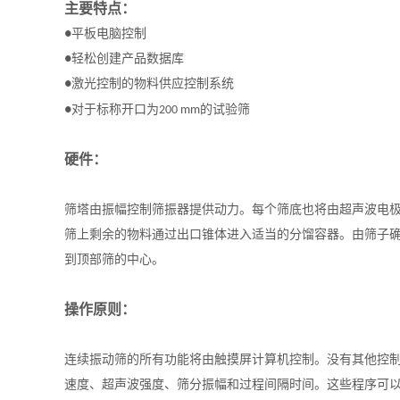
主要特点：
●
平板电脑控制
●
轻松创建产品数据库
●
激光控制的物料供应控制系统
口
●
对于标称开
为
200 mm
的试验筛
硬件：
筛塔由振幅控制筛振器提供动力。每个筛底也将由超声波电
筛上剩余的物料通过出口锥体进入适当的分馏容器。由筛子
到顶部筛的中心。
操作原则：
连续振动筛的所有功能将由触摸屏计算机控制。没有其他控
速度、超声波强度、筛分振幅和过程间隔时间。这些程序可