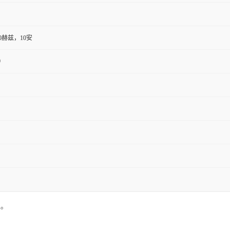
60赫兹，10安
0
粒。