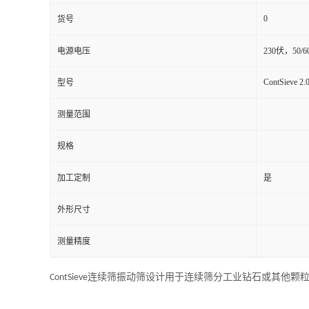
0
货号
电源电压
230伏，50/
ContSieve 2.
型号
测量范围
规格
加工定制
是
外形尺寸
测量精度
ContSieve
连续筛振动筛设计用于连续筛分工业钻石或其他颗