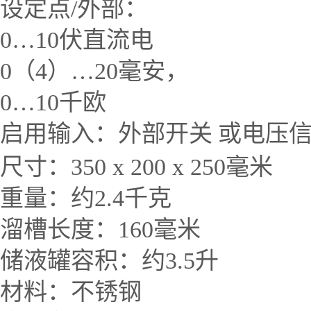
设定点
/
外部：
0
…
10
伏直流电
0
（
4
）…
20
毫安，
0
…
10
千欧
启用输入：外部开关
或电压
尺寸：
350 x 200 x 250
毫米
重量：约
2.4
千克
溜槽长度：
160
毫米
储液罐容积：约
3.5
升
材料：不锈钢