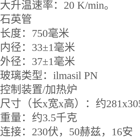
大升温速率：
20 K/min
。
石英管
长度：
750
毫米
内径：
33
±
1
毫米
外径：
37
±
1
毫米
玻璃类型：
ilmasil PN
控制装置
/
加热炉
尺寸（长
x
宽
x
高）：约
281x3
重量：约
3.5
千克
连接：
230
伏，
50
赫兹，
16
安