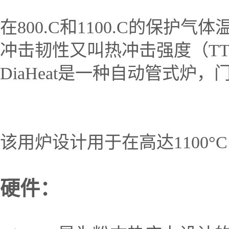
在
800.C
和
1100.C
的保护气体
冲击韧性
又叫热冲击强度
（
TT
DiaHeat
是一种自动管式炉，
该用炉设计用于在高达
1100
°
C
硬件：