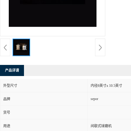
产品详请
外型尺寸
内径8英寸x 10.5英寸
sepor
品牌
货号
用途
间歇式球磨机