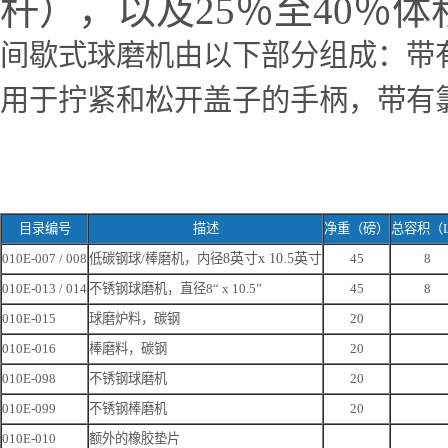
杆），以及25％至40％体
间歇式球磨机由以下部分组成：带
用于拧紧和松开盖子的手柄，带有
目录编号
描述
净重（磅）
总容积（
010E-007 / 008
低碳钢球
/
棒磨机，内径
8
英寸
x 10.5
英寸
45
8
010E-013 / 014
不锈钢球磨机，直径
8“ x 10.5”
45
8
010E-015
球磨炉料，碳钢
20
010E-016
棒磨料，碳钢
20
010E-098
不锈钢球磨机
20
010E-099
不锈钢棒磨机
20
010E-010
额外的橡胶垫片