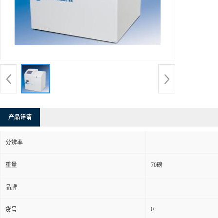
产品详请
分辨率
重量
70磅
品牌
0
货号