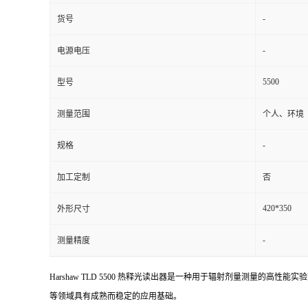
-
货号
-
电源电压
5500
型号
测量范围
个人、环境
-
规格
加工定制
否
420*350
外形尺寸
-
测量精度
Harshaw TLD 5500 热释光读出器是一种用于辐射剂量测量
等领域具有成熟而稳定的应用基础。