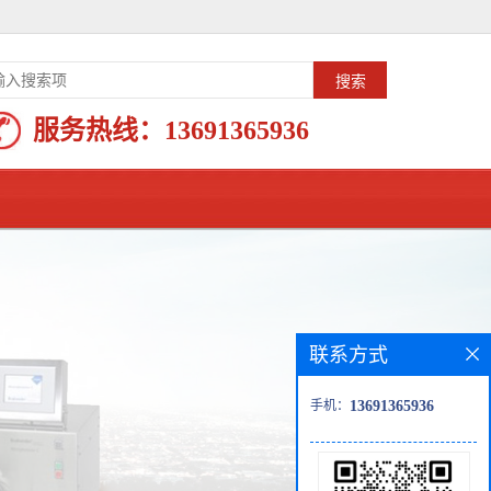
服务热线：
13691365936
联系方式
手机：
13691365936