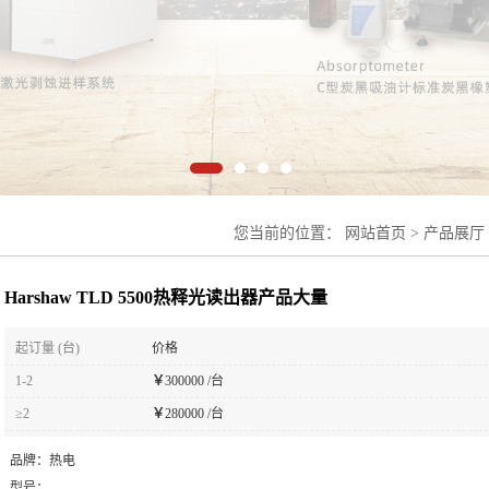
您当前的位置：
网站首页
>
产品展厅
TLD 5500热释光读出器产品大量
Harshaw TLD 5500热释光读出器产品大量
起订量 (台)
价格
1-2
￥
300000 /台
≥2
￥
280000 /台
品牌：
热电
型号：
-