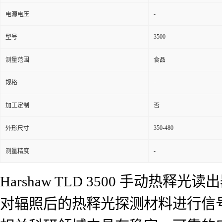
-
电源电压
3500
型号
测量范围
食品
-
规格
加工定制
否
350-480
外形尺寸
-
测量精度
Harshaw TLD 3500 手
对辐照后的热释光探测材料进行信