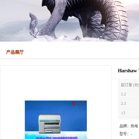
产品展厅
Harsh
起订量 (台
1-2
2-3
≥3
品牌：
热电
型号：
-