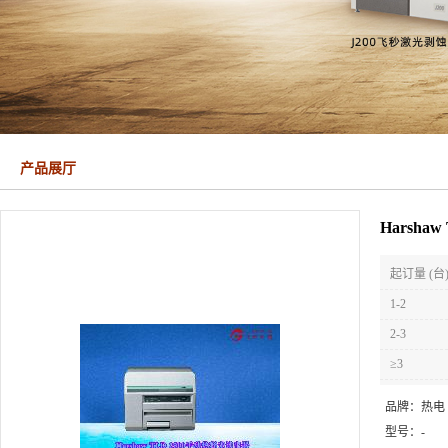
产品展厅
Harsh
起订量 (台
1-2
2-3
≥3
品牌：
热电
型号：
-