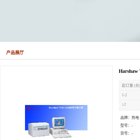
产品展厅
Harsha
起订量 (台
1-2
≥2
品牌：
热电
型号：
-
货号：
-