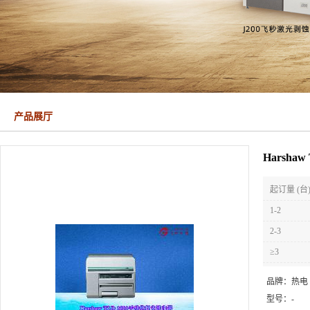
产品展厅
Harsha
起订量 (台
1-2
2-3
≥3
品牌：
热电
型号：
-