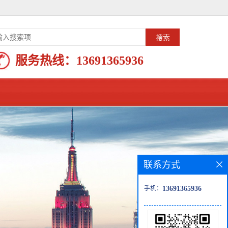
服务热线：
13691365936
联系方式
手机：
13691365936