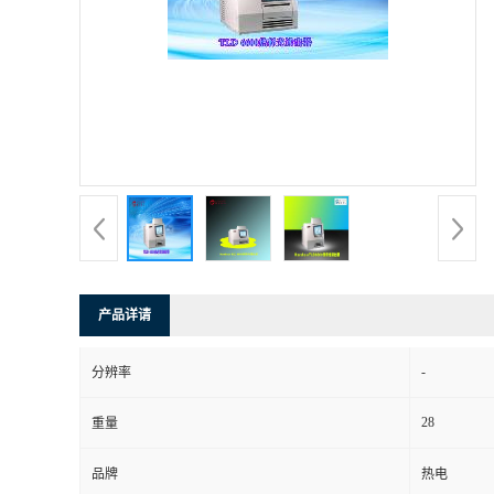
产品详请
-
分辨率
28
重量
品牌
热电