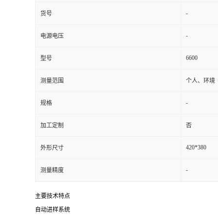
-
货号
-
电源电压
6600
型号
测量范围
个人、环境
-
规格
加工定制
否
420*380
外形尺寸
-
测量精度
主要技术特点
自动进样系统