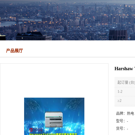
产品展厅
Harsha
起订量 (台
1-2
≥2
品牌：
热电
型号：
-
货号：
-