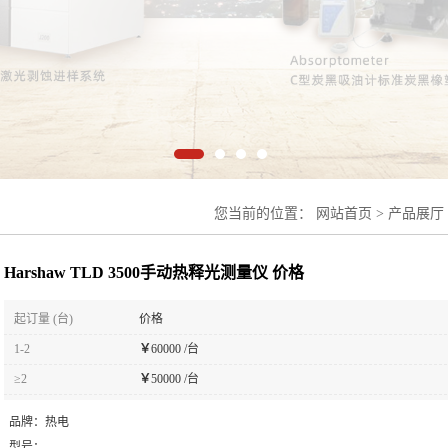
您当前的位置：
网站首页
>
产品展厅
TLD 3500手动热释光测量仪 价格
Harshaw TLD 3500手动热释光测量仪 价格
起订量 (台)
价格
1-2
￥
60000 /台
≥2
￥
50000 /台
品牌：
热电
型号：
-