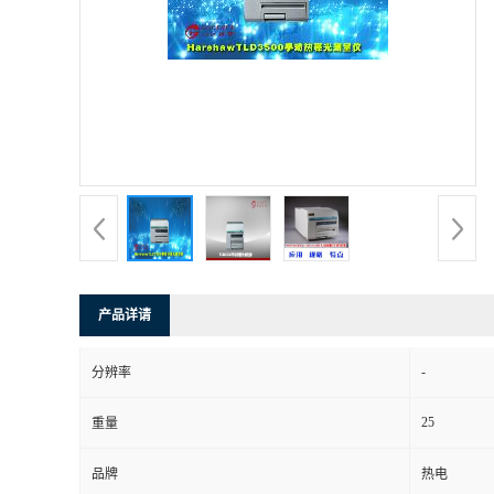
产品详请
-
分辨率
25
重量
品牌
热电