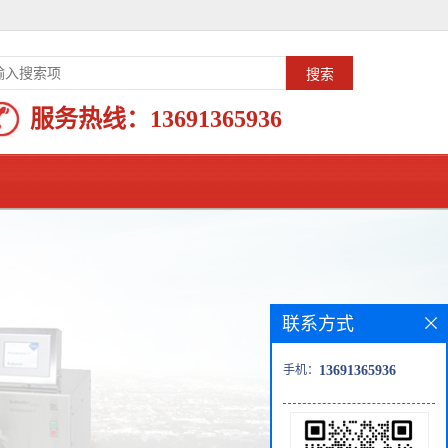
服务热线：
13691365936
联系方式
手机：
13691365936