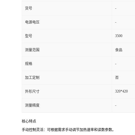
-
货号
-
电源电压
3500
型号
测量范围
食品
-
规格
加工定制
否
320*420
外形尺寸
-
测量精度
核心特点
手动控制灵活：可根据需求手动调节加热速率和读数参数。