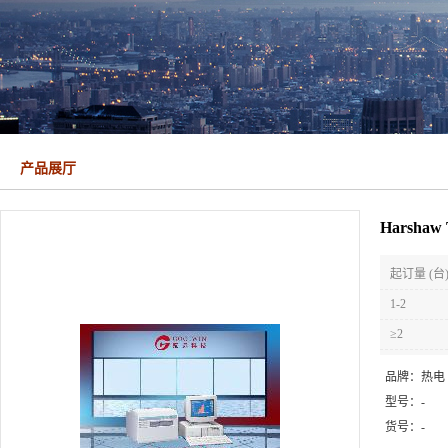
产品展厅
Harsha
起订量 (台
1-2
≥2
品牌：
热电
型号：
-
货号：
-