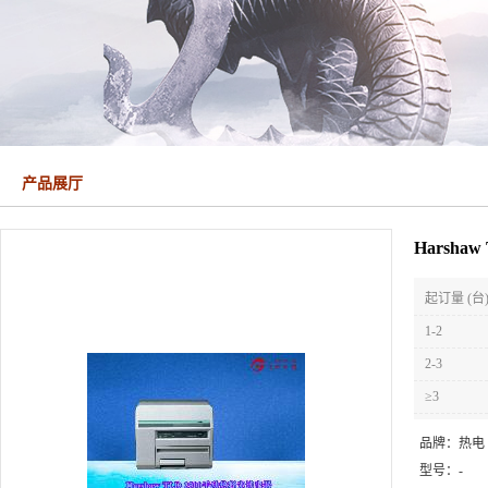
产品展厅
Harsh
起订量 (台
1-2
2-3
≥3
品牌：
热电
型号：
-