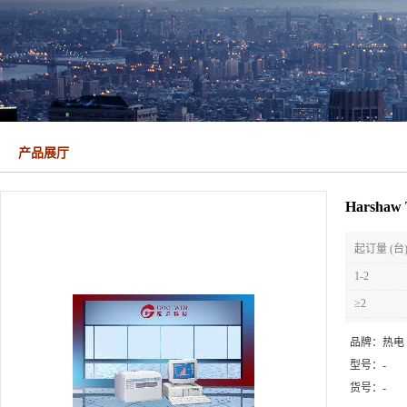
产品展厅
Harsha
起订量 (台
1-2
≥2
品牌：
热电
型号：
-
货号：
-