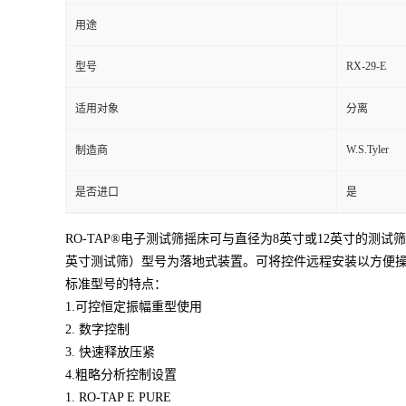
用途
RX-29-E
型号
适用对象
分离
W.S.Tyler
制造商
是否进口
是
RO-TAP®电子测试筛摇床可与直径为8英寸或12英寸的测试筛一
英寸测试筛）型号为落地式装置。可将控件远程安装以方便
标准型号的特点：
1.可控恒定振幅重型使用
2. 数字控制
3. 快速释放压紧
4.粗略分析控制设置
1. RO-TAP E PURE