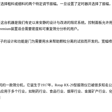
可选择粗料或细料的两个特定调节振幅。一旦设置了定时器并选择了振幅
新筛振动筛产品之一。这台机器是我们有史以来安静的设计与改进的阻尼系统。控制
Premium装置适合需要密度和可重复筛分分析的用户。
控制装置。盖子的设计和功能是门为需要用水来帮助颗粒分离的试验而开发的。
er公司的一款筛分机，它诞生于1917年，Rotap RX-29型振筛仪已被
熟应用于多个行业，如制药行业、食品行业、烟草行业、金属矿产行业、
司