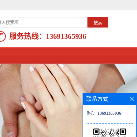
服务热线：
13691365936
联系方式
手机：
13691365936