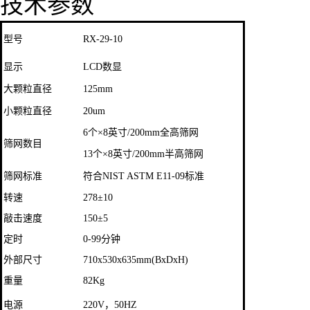
技术参数
型号
RX-29-10
显示
LCD数显
大颗粒直径
125mm
小颗粒直径
20um
6个×8英寸/200mm全高筛网
筛网数目
13个×8英寸/200mm半高筛网
筛网标准
符合NIST ASTM E11-09标准
转速
278±10
敲击速度
150±5
定时
0-99分钟
外部尺寸
710x530x635mm(BxDxH)
重量
82Kg
电源
220V，50HZ