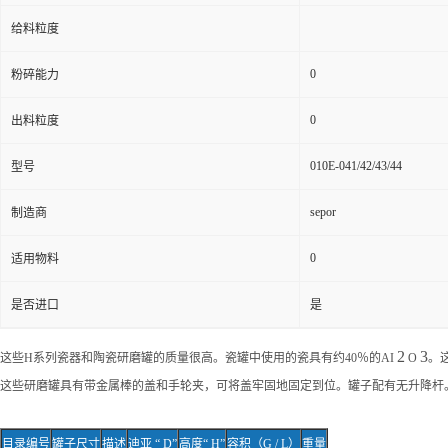
给料粒度
0
粉碎能力
0
出料粒度
010E-041/42/43/44
型号
sepor
制造商
0
适用物料
是否进口
是
2
3
这些H系列瓷器和陶瓷研磨罐的质量很高。
瓷罐中使用的瓷具有约40％的AI
O
。
这些研磨罐具有带金属棒的盖和手轮夹，可将盖牢固地固定到位。罐子配有无升降杆
目录编号
罐子尺寸
描述
迪亚
“ D”
高度
“ H”
容积（
G / L
）
重量