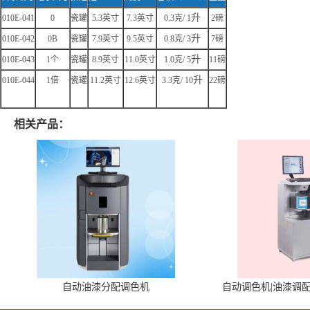
升
010E-041
0
瓷罐
5.3
英寸
7.3
英寸
0.3
克
/ 1
2
磅
升
010E-042
0B
瓷罐
7.9
英寸
9.5
英寸
0.8
克
/ 3
7
磅
升
010E-043
1
个
瓷罐
8.9
英寸
11.0
英寸
1.0
克
/ 5
11
磅
升
010E-044
1
倍
瓷罐
11.2
英寸
12.6
英寸
3.3
克
/ 10
22
磅
相关产品：
自动油漆分配调色机
自动调色机|油漆调