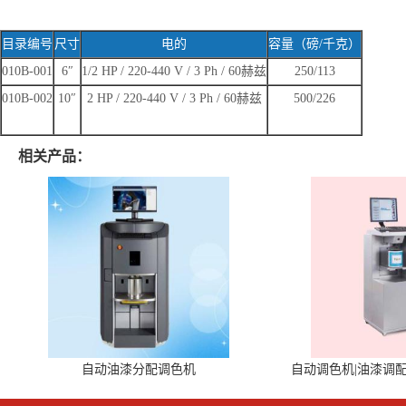
目录编号
尺寸
电的
容量（磅
/
千克）
010B-001
6″
1/2 HP / 220-440 V / 3 Ph / 60
赫兹
250/113
010B-002
10″
2 HP / 220-440 V / 3 Ph / 60
赫兹
500/226
相关产品：
自动油漆分配调色机
自动调色机|油漆调