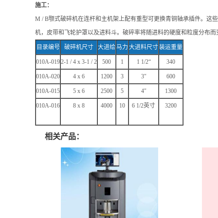
施工：
M / B颚式破碎机在连杆和主机架上配有重型可更换青铜轴承插件。
机，皮带和飞轮护罩以及进料斗。破碎率将随进料的硬度和粒度分布而变
目录编号
破碎机尺寸
大进给
马力
大进料尺寸
装运重量
010A-019
2-1 / 4 x 3-1 / 2
500
1
1 1/2“
340
010A-020
4 x 6
1200
3
3″
600
010A-015
5 x 6
2500
5
4″
1300
010A-016
8 x 8
4000
10
6 1/2
英寸
3200
相关产品：