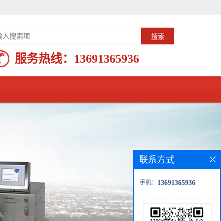
服务热线：
13691365936
联系方式
手机：
13691365936