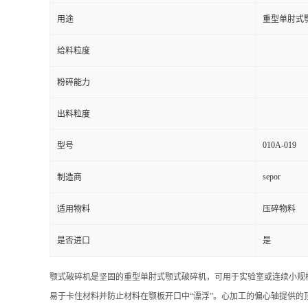
用途
重型单肘式
给料粒度
粉碎能力
出料粒度
010A-019
型号
sepor
制造商
适用物料
压碎物料
是否进口
是
颚式破碎机是坚固的重型单肘式颚式破碎机，可用于实验室或连续小规
易于卡住材料并防止材料在颚板开口中“漂浮”。
心加工的偏心轴提供的