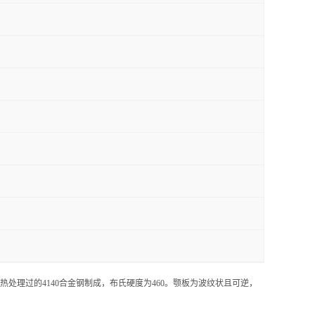
热处理过的4140合金钢制成，布氏硬度为460。颚板为波纹状且可逆，