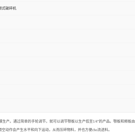
颚式破碎机
模生产。
通过简单的手轮调节，就可以调节颚板以生产低至1/4“的产品。
颚板和颊板由
顶空动作会产生水平和向下运动，从而压碎物料，并也方便cho流进料。