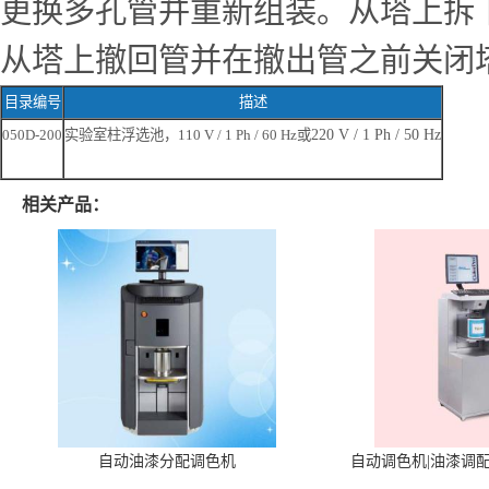
更换多孔管并重新组装。从塔上拆
从塔上撤回管并在撤出管之前关闭
目录编号
描述
050D-200
实验室柱浮选池，
110 V / 1 Ph / 60 Hz
或
220 V / 1 Ph / 50 Hz
相关产品：
自动油漆分配调色机
自动调色机|油漆调