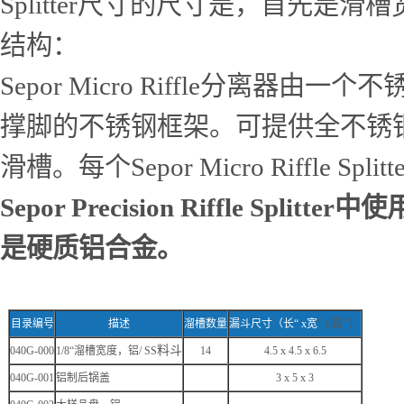
Splitter尺寸的尺寸是，首先
结构
：
Sepor Micro Riffle分
撑脚的不锈钢框架。可提供全不锈钢
滑槽。每个Sepor Micro Riffle S
Sepor Precision Riffle Spli
是硬质铝合金。
高
“
）
目录编号
描述
溜槽数量
漏斗
尺寸
（长
“ x
宽
” x
料斗
040G-000
1/8“
溜槽宽度，铝
/ SS
14
4.5 x 4.5 x 6.5
040G-001
铝制后锅盖
3 x 5 x 3