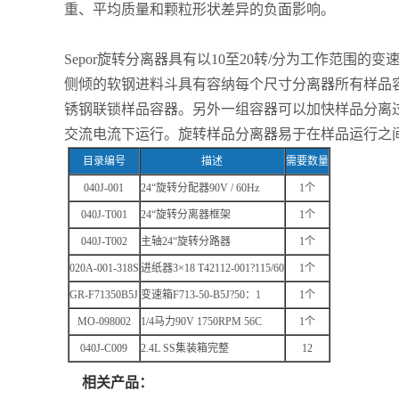
重、平均质量和颗粒形状差异的负面影响。
Sepor旋转分离器具有以10至20转/分为工作范围的
侧倾的软钢进料斗具有容纳每个尺寸分离器所有样品容
锈钢联锁样品容器。另外一组容器可以加快样品分离过程。旋转
交流电流下运行。旋转样品分离器易于在样品运行之
目录编号
描述
需要数量
040J-001
24“
旋转分配器
90V / 60Hz
1
个
040J-T001
24“
旋转分离器框架
1
个
040J-T002
主轴
24“
旋转分路器
1
个
020A-001-318S
进纸器
3×18 T42112-001?115/60
1
个
GR-F71350B5J
变速箱
F713-50-B5J?50
：
1
1
个
MO-098002
1/4
马力
90V 1750RPM 56C
1
个
040J-C009
2.4L SS
集装箱完整
12
相关产品：