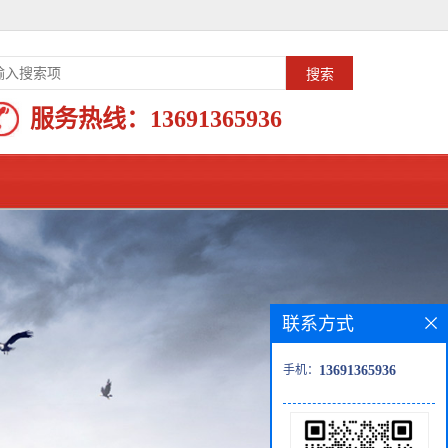
服务热线：
13691365936
联系方式
手机：
13691365936