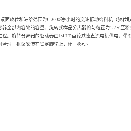
变速桌面旋转和进给范围为0-2000磅/小时的变速振动给料机（旋转
器全部内容物的容量。旋转式样品分离器将与粒径为1/2〃至
分离器的驱动器由1/4 HP齿轮减速直流电机供电，带有可变可控硅控制，
间清理，框架安装在锁定脚轮上，便于移动。