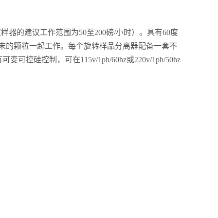
取样器的建议工作范围为50至200磅/小时）。具有60度
粉末的颗粒一起工作。每个旋转样品分离器配备一套不
可在115v/1ph/60hz或220v/1ph/50hz