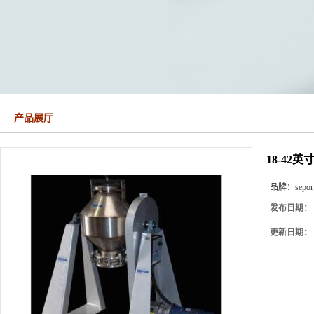
产品展厅
18-42
品牌：
sepor
发布日期：
更新日期：