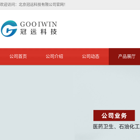
欢迎访问：北京冠远科技有限公司官网！
公司首页
公司介绍
公司动态
产品展厅