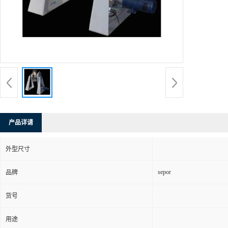
产品详请
外型尺寸
sepor
品牌
货号
用途