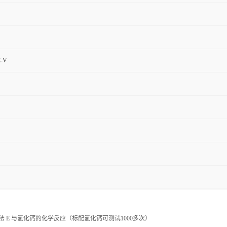
-V
019 方法 E 与氢化钙的化学反应（标配氢化钙可测试1000多次）