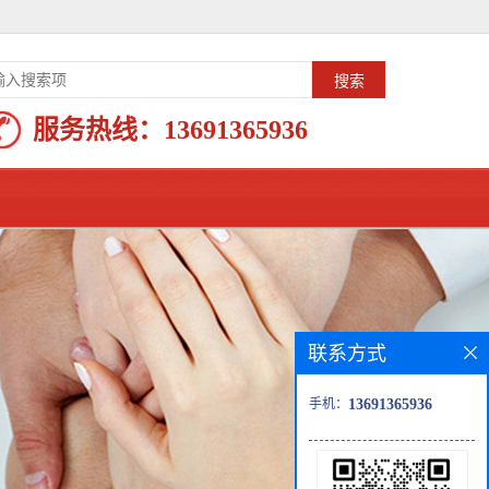
服务热线：
13691365936
联系方式
手机：
13691365936