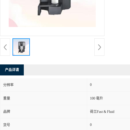
产品详请
0
分辨率
重量
100 毫升
品牌
荷兰Fast & Fluid
0
货号