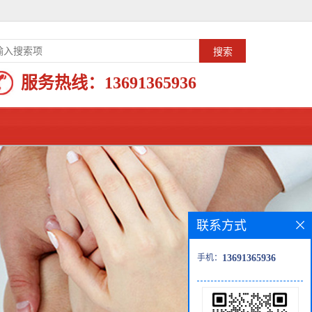
服务热线：
13691365936
联系方式
手机：
13691365936