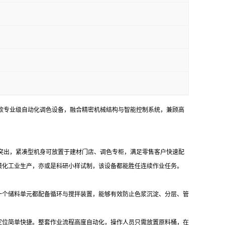
一款专业级自动化调色设备，融合精密机械结构与智能控制系统，兼顾高
力突出，紧凑型机身可放置于建材门店、调色专柜，满足零售客户快速配
模化工业生产，亦或是科研小样试制，该设备都能胜任连续作业任务。
一个储料单元都配备循环与搅拌装置，能够有效防止色浆沉淀、分层、管
定位简单快捷。整套作业流程高度自动化，操作人员只需放置原料桶，在