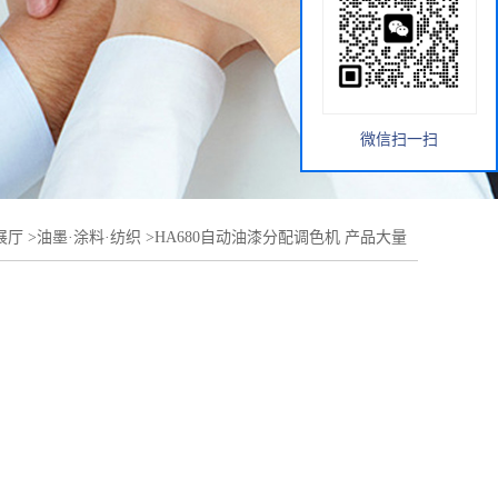
微信扫一扫
展厅
>
油墨·涂料·纺织
>
HA680自动油漆分配调色机 产品大量