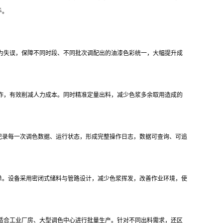
手。
人为失误，保障不同时段、不同批次调配出的油漆色彩统一，大幅提升成
作，有效削减人力成本。同时精准定量出料，减少色浆多余取用造成的
记录每一次调色数据、运行状态，形成完整操作日志，数据可查询、可追
。
单。设备采用密闭式储料与管路设计，减少色浆挥发，改善作业环境，使
，适合工业厂房、大型调色中心进行批量生产。针对不同出料需求，还区