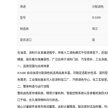
用途
分配调色
HA680
型号
制造商
荷兰
是否进口
是
在油漆、涂料行业发展进程中，传统人工调色模式不仅效率低下，还容易
精度、高负载与强兼容性，广泛应用于涂料门店、汽车修补、工业涂装
一、适用范围与应用场景
HA680 自动油漆分配调色机适用品类丰富，可稳定适配水性漆、溶
色需求；工业强化版本可入驻涂料加工厂、汽修调色中心、化工实验室
二、整体构造与运行流程
整机由色浆存储系统、精密计量机构、智能控制系统以及承载机架四大
口干结，长久保持物料均匀状态。
核心计量部件采用专用活塞泵，出料计量精准，配合密封式出料嘴，作