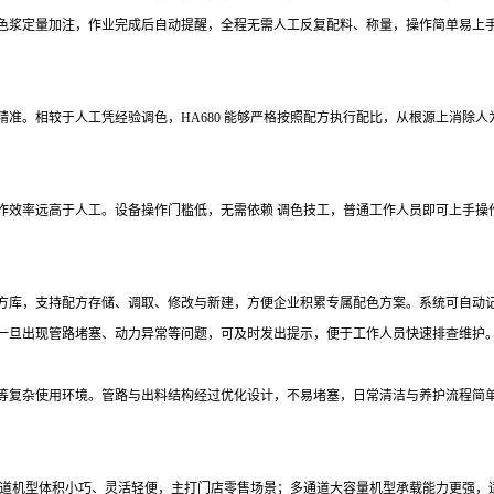
色浆定量加注，作业完成后自动提醒，全程无需人工反复配料、称量，操作简单易上
准。相较于人工凭经验调色，HA680 能够严格按照配方执行配比，从根源上消除
作效率远高于人工。设备操作门槛低，无需依赖 调色技工，普通工作人员即可上手操
方库，支持配方存储、调取、修改与新建，方便企业积累专属配色方案。系统可自动
一旦出现管路堵塞、动力异常等问题，可及时发出提示，便于工作人员快速排查维护
等复杂使用环境。管路与出料结构经过优化设计，不易堵塞，日常清洁与养护流程简
少通道机型体积小巧、灵活轻便，主打门店零售场景；多通道大容量机型承载能力更强