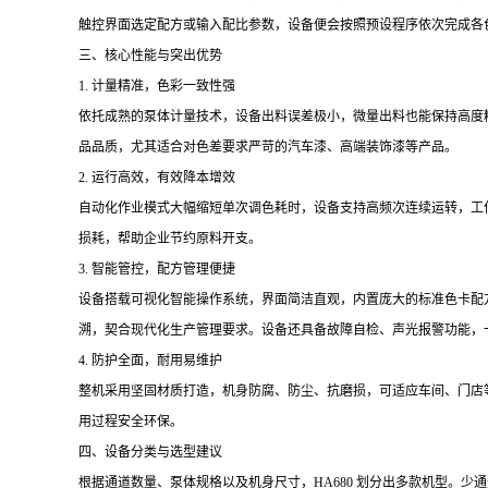
触控界面选定配方或输入配比参数，设备便会按照预设程序依次完成各
三、核心性能与突出优势
1. 计量精准，色彩一致性强
依托成熟的泵体计量技术，设备出料误差极小，微量出料也能保持高度精
品品质，尤其适合对色差要求严苛的汽车漆、高端装饰漆等产品。
2. 运行高效，有效降本增效
自动化作业模式大幅缩短单次调色耗时，设备支持高频次连续运转，工
损耗，帮助企业节约原料开支。
3. 智能管控，配方管理便捷
设备搭载可视化智能操作系统，界面简洁直观，内置庞大的标准色卡配
溯，契合现代化生产管理要求。设备还具备故障自检、声光报警功能，
4. 防护全面，耐用易维护
整机采用坚固材质打造，机身防腐、防尘、抗磨损，可适应车间、门店
用过程安全环保。
四、设备分类与选型建议
根据通道数量、泵体规格以及机身尺寸，HA680 划分出多款机型。