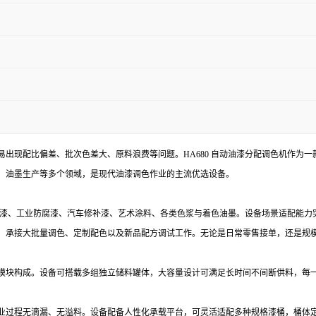
出现配比偏差、批次色差大、原料浪费等问题。HA680 自动油漆分配调色机作为
、油墨生产等多个领域，是现代油漆调色作业的主流优选设备。
剂型漆、工业防腐漆、汽车修补漆、艺术涂料、各类色浆与着色油墨。设备场景适配能
，承接大批量调色、定制配色以及新品配方调试工作。无论是日常零售接单，还是规
模块构成。设备可搭载多组独立储料罐体，大容量设计可满足长时间不间断供料，每
业过程无滴漏、无溢料。设备配备人性化承载平台，可灵活适配多种规格漆桶，桶体