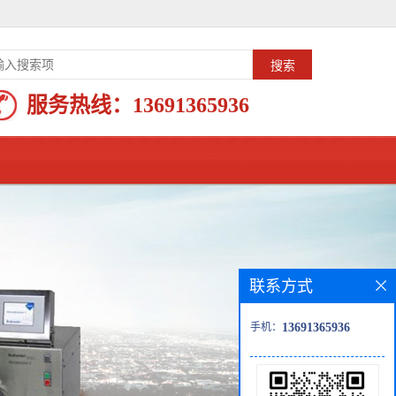
服务热线：
13691365936
联系方式
手机：
13691365936