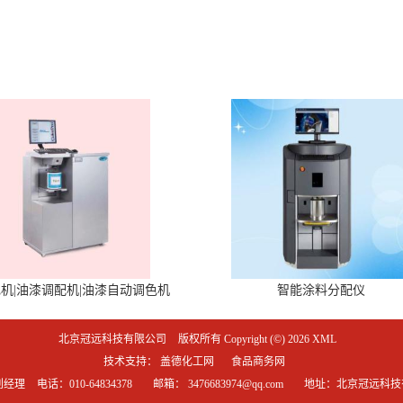
机|油漆调配机|油漆自动调色机
智能涂料分配仪
北京冠远科技有限公司
版权所有 Copyright (©) 2026
XML
技术支持：
盖德化工网
食品商务网
刘经理
电话：010-64834378
邮箱：
3476683974@qq.com
地址：北京冠远科技