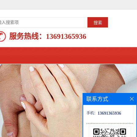
服务热线：
13691365936
联系方式
手机：
13691365936