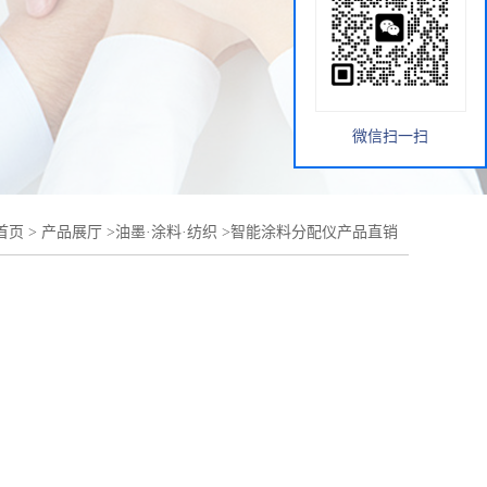
微信扫一扫
首页
>
产品展厅
>
油墨·涂料·纺织
>
智能涂料分配仪产品直销