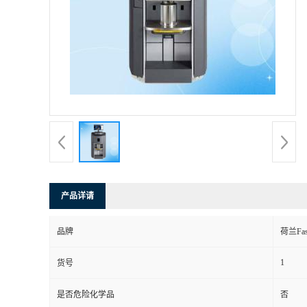
产品详请
品牌
荷兰Fast
1
货号
是否危险化学品
否