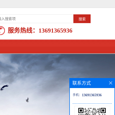
服务热线：
13691365936
联系方式
手机：
13691365936