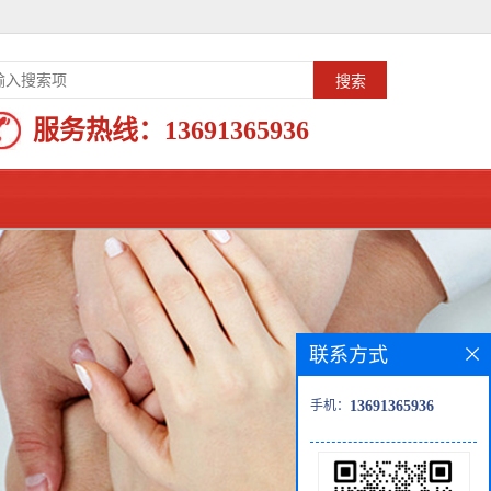
服务热线：
13691365936
联系方式
手机：
13691365936