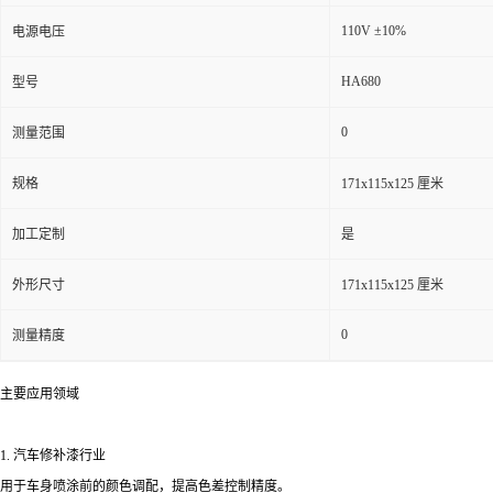
110V ±10%
电源电压
HA680
型号
0
测量范围
规格
171x115x125 厘米
加工定制
是
外形尺寸
171x115x125 厘米
0
测量精度
主要应用领域
1. 汽车修补漆行业
用于车身喷涂前的颜色调配，提高色差控制精度。