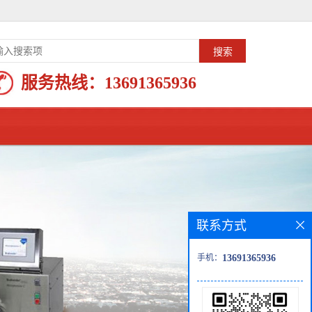
服务热线：
13691365936
联系方式
手机：
13691365936