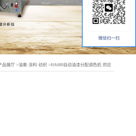
微信扫一扫
产品展厅
>
油墨·涂料·纺织
>
HA680自动油漆分配调色机 供应