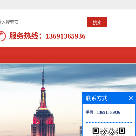
服务热线：
13691365936
联系方式
手机：
13691365936