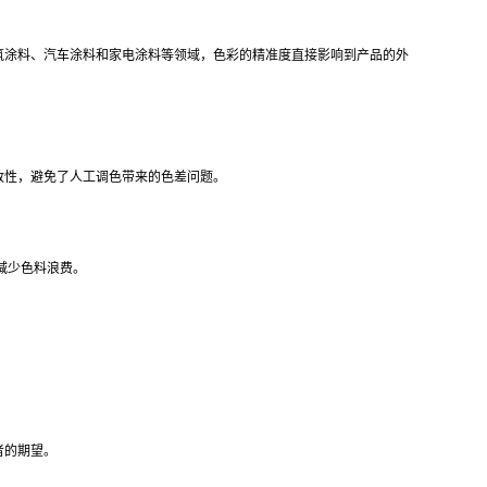
筑涂料、汽车涂料和家电涂料等领域，色彩的精准度直接影响到产品的外
致性，避免了人工调色带来的色差问题。
减少色料浪费。
者的期望。