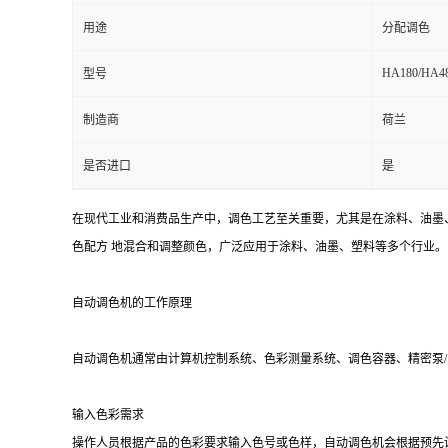
用途
分配调色
HA180/HA4
型号
制造商
荷兰
是否进口
是
在现代工业和消费品生产中，调色工艺至关重要，尤其是在涂料、油墨
色配方 地混合和调整颜色，广泛应用于涂料、油墨、塑料等多个行业
自动调色机的工作原理
自动调色机通常由计算机控制系统、色彩测量系统、调色容器、精密泵
输入色彩需求
操作人员根据产品的色彩要求输入色号或色样，自动调色机会根据预先